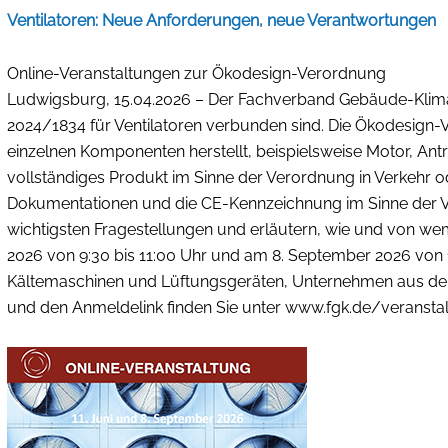
Ventilatoren: Neue Anforderungen, neue Verantwortungen
Online-Veranstaltungen zur Ökodesign-Verordnung
Ludwigsburg, 15.04.2026 – Der Fachverband Gebäude-Klima e
2024/1834 für Ventilatoren verbunden sind. Die Ökodesign-Vero
einzelnen Komponenten herstellt, beispielsweise Motor, An
vollständiges Produkt im Sinne der Verordnung in Verkehr od
Dokumentationen und die CE-Kennzeichnung im Sinne der Ver
wichtigsten Fragestellungen und erläutern, wie und von wem
2026 von 9:30 bis 11:00 Uhr und am 8. September 2026 von 13
Kältemaschinen und Lüftungsgeräten, Unternehmen aus dem 
und den Anmeldelink finden Sie unter www.fgk.de/veransta