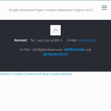
[cmplz-document type=“cookie-statement“ region=“eu“]
Kontakt:
Tel.:
+49 7141 25 881 0
E-Mail:
info(at)fgk.de
IMPRESSUM
© FGK • All Rights Reserved •
und
DATENSCHUTZ
DSGVO Cookie Consent mit Real Cookie Banner