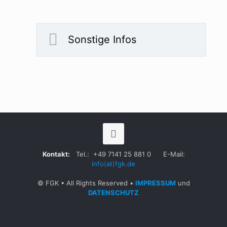
Sonstige Infos
Kontakt:
Tel.:
+49 7141 25 881 0
E-Mail:
info(at)fgk.de
© FGK • All Rights Reserved •
IMPRESSUM
und
DATENSCHUTZ