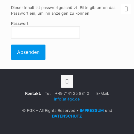
Dieser Inhalt ist passwortgeschützt. Bitte gib unten das
Passwort ein, um ihn anzeigen zu können.
Passwort:
Kontakt:
Tel.:
+49 7141 25 881 0
E-Mail:
info(at)fgk.de
© FGK • All Rights Reserved •
IMPRESSUM
und
DATENSCHUTZ